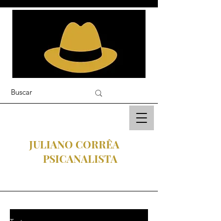
JULIANO CORRÊA
PSICANALISTA