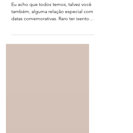
As datas
Eu acho que todos temos, talvez você
também, alguma relação especial com
datas comemorativas. Raro ter isentos
de verdade quanto a isso....