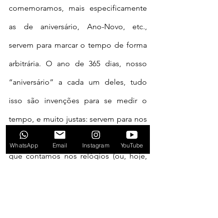
comemoramos, mais especificamente 
as de aniversário, Ano-Novo, etc., 
servem para marcar o tempo de forma 
arbitrária. O ano de 365 dias, nosso 
“aniversário” a cada um deles, tudo 
isso são invenções para se medir o 
tempo, e muito justas: servem para nos 
situar, assim como os dias e as horas 
WhatsApp
Email
Instagram
YouTube
que contamos nos relógios (ou, hoje, 
celulares). Isso é fundamental. Uma das 
chamadas “agonias primitivas” que 
Winnicott postula se relaciona com a 