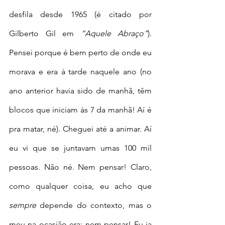
desfila desde 1965 (é citado por 
Gilberto Gil em 
“Aquele Abraço”
). 
Pensei porque é bem perto de onde eu 
morava e era à tarde naquele ano (no 
ano anterior havia sido de manhã, têm 
blocos que iniciam às 7 da manhã! Aí é 
pra matar, né). Cheguei até a animar. Aí 
eu vi que se juntavam umas 100 mil 
pessoas. Não né. Nem pensar! Claro, 
como qualquer coisa, eu acho que 
sempre
 depende do contexto, mas o 
meu na ocasião era: nem pensar! Eu ia 