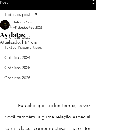
Post
Todos os posts
Juliano Corrêa
Todos os posts
15 de dez. de 2023
As datas
Crônicas 2023
Atualizado:
há 1 dia
Textos Psicanalíticos
Crônicas 2024
Crônicas 2025
Crônicas 2026
	Eu acho que todos temos, talvez 
você também, alguma relação especial 
com datas comemorativas. Raro ter 