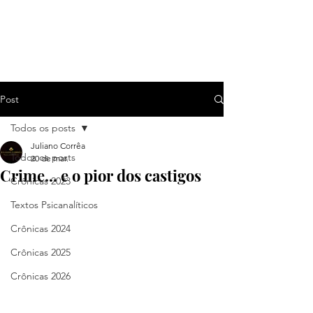
Post
Todos os posts
Juliano Corrêa
Todos os posts
20 de mar.
Crime... e o pior dos castigos
Crônicas 2023
Textos Psicanalíticos
Crônicas 2024
Crônicas 2025
Crônicas 2026