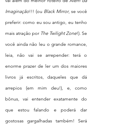
vai além do melhor roteiro de 
Além da 
Imaginação
!!! (ou 
Black Mirror
, se você 
preferir: como eu sou antigo, eu tenho 
mais atração por 
The Twilight Zone
!). Se 
você ainda não leu o grande romance, 
leia, não vai se arrepender: terá o 
enorme prazer de ler um dos maiores 
livros já escritos, daqueles que dá 
arrepios (em mim deu!), e, como 
bônus, vai entender exatamente do 
que estou falando e poderá dar 
gostosas gargalhadas também! Será 