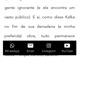
gente ignorante (e ele encontra um 
vasto público). E aí, como disse Kafka 
no fim de sua derradeira (e minha 
preferida) obra, tudo permanece 
inalterado. Por que eu lembrei de 
WhatsApp
Email
Instagram
YouTube
Kafka? Porque eu leio, caralho!
	E segue o baile. Segue com 
adultos que não conseguem interpretar 
texto, pois, claro, não conseguem 
pensar. Uma horda de alfabetizados 
disfuncionais. São várias gradações 